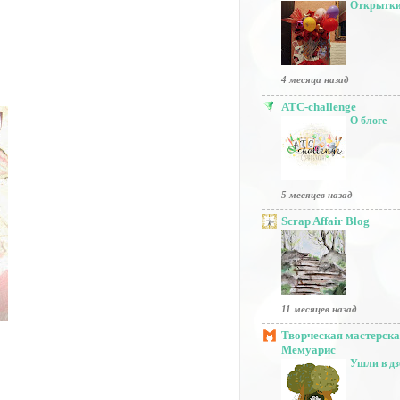
Открытки
4 месяца назад
ATC-challenge
О блоге
5 месяцев назад
Scrap Affair Blog
11 месяцев назад
Творческая мастерск
Мемуарис
Ушли в дз