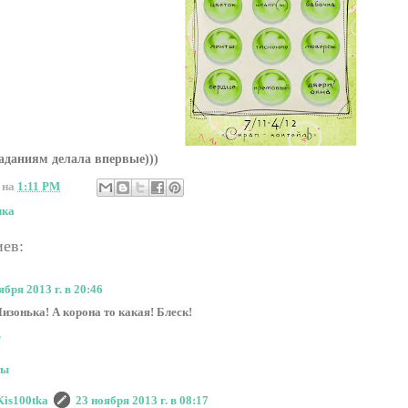
аданиям делала впервые)))
на
1:11 PM
чка
иев:
ября 2013 г. в 20:46
Лизонька! А корона то какая! Блеск!
ь
ты
Kis100tka
23 ноября 2013 г. в 08:17