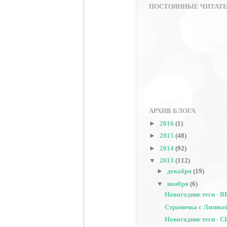
ПОСТОЯННЫЕ ЧИТАТ
АРХИВ БЛОГА
►
2016
(1)
►
2015
(48)
►
2014
(92)
▼
2013
(112)
►
декабря
(19)
▼
ноября
(6)
Новогодние теги - 
Страничка с Лизико
Новогодние теги -