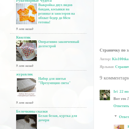
Рукотворные Чудеса
Выкройка двух видов
бандан, косынки на
резинке и хипстеров на
обхват бедер до 66см
готовы!
9 лет назад
Квилтик
Оперативно законченный
долгострой
Страничку по з
Автор:
Kis100tka
9 лет назад
Ярлыки:
Страни
журавлик
9 комментар
Набор для шитья
"Презумпция света"
Iri
22 но
Вот это 
9 лет назад
Ответит
Белочкины сказки
Белая белая, куртка для
Отве
дочери