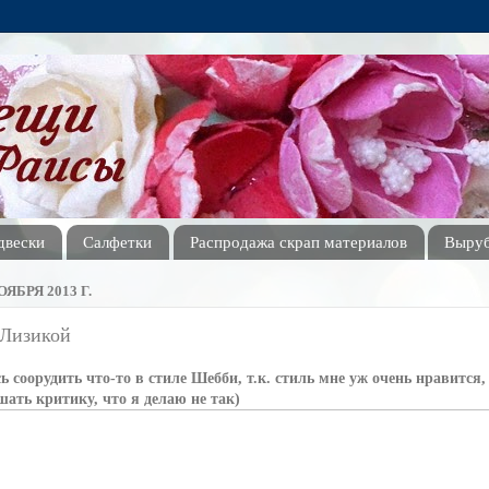
двески
Салфетки
Распродажа скрап материалов
Выруб
ЯБРЯ 2013 Г.
 Лизикой
 соорудить что-то в стиле Шебби, т.к. стиль мне уж очень нравится,
шать критику, что я делаю не так)