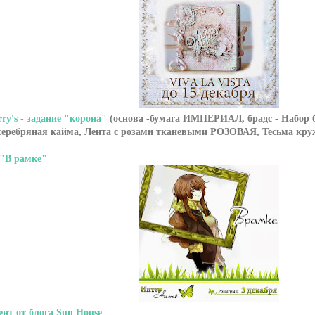
ry's - задание "корона"
(основа -бумага ИМПЕРИАЛ, брадс - Набор 
еребряная кайма, Лента с розами тканевыми РОЗОВАЯ, Тесьма круж
"В рамке"
нт от блога Sun House