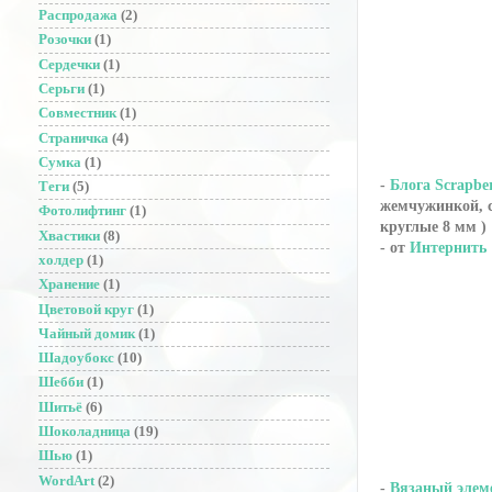
Распродажа
(2)
Розочки
(1)
Сердечки
(1)
Серьги
(1)
Совместник
(1)
Страничка
(4)
Сумка
(1)
-
Блога Scrapber
Теги
(5)
жемчужинкой, с
Фотолифтинг
(1)
круглые 8 мм )
Хвастики
(8)
- от
Интернить 
холдер
(1)
Хранение
(1)
Цветовой круг
(1)
Чайный домик
(1)
Шадоубокс
(10)
Шебби
(1)
Шитьё
(6)
Шоколадница
(19)
Шью
(1)
WordArt
(2)
-
Вязаный элеме