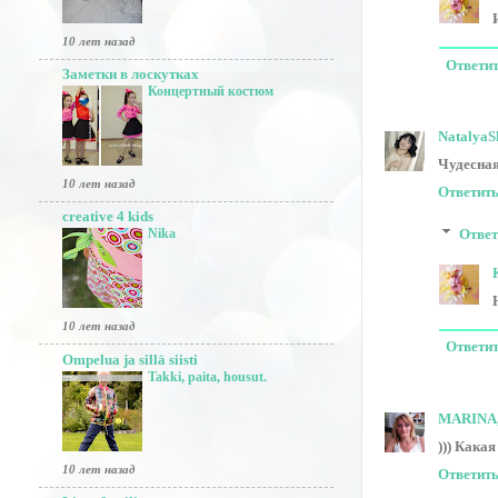
10 лет назад
Ответи
Заметки в лоскутках
Концертный костюм
NatalyaS
Чудесная
10 лет назад
Ответит
creative 4 kids
Nika
Отве
10 лет назад
Ответи
Ompelua ja sillä siisti
Takki, paita, housut.
MARINA,
))) Какая
10 лет назад
Ответит