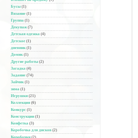
Бусы
(1)
Вязание
(1)
Группа
(1)
Декупаж
(7)
Детская одежка
(4)
Детское
(1)
дневник
(1)
Домик
(1)
Другие работы
(2)
Загадка
(4)
Задание
(74)
Зайчик
(1)
зима
(1)
Игрушки
(21)
Коллекция
(6)
Конкурс
(1)
Конструкции
(1)
Конфетка
(3)
Коробочка для дисков
(2)
Коробочки
(2)