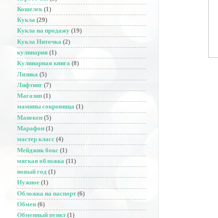
Кошелек
(1)
Кукла
(29)
Кукла на продажу
(19)
Кукла Ниточка
(2)
кулинария
(1)
Кулинарная книга
(8)
Лизика
(5)
Лифтинг
(7)
Магазин
(1)
мамины сокровища
(1)
Манекен
(5)
Марафон
(1)
мастер класс
(4)
Мейджик бокс
(1)
мягкая обложка
(11)
новый год
(1)
Нужное
(1)
Обложка на паспорт
(6)
Обмен
(6)
Обменный пункт
(1)