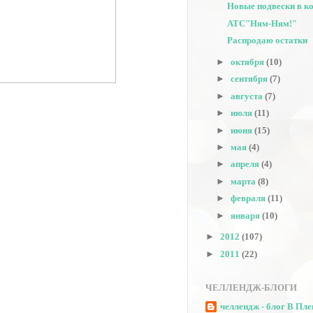
Новые подвески в к
АТС"Ням-Ням!"
Распродаю остатки
►
октября
(10)
►
сентября
(7)
►
августа
(7)
►
июля
(11)
►
июня
(15)
►
мая
(4)
►
апреля
(4)
►
марта
(8)
►
февраля
(11)
►
января
(10)
►
2012
(107)
►
2011
(22)
ЧЕЛЛЕНДЖ-БЛОГИ
челлендж - блог В Пл