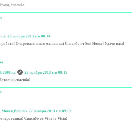
Ириш, спасибо!
ть
huk
23 ноября 2013 г. в 00:34
 работа! Очаровательная малышка) Спасибо от Sun House! Удачи вам!
ь
ты
Kis100tka
23 ноября 2013 г. в 08:19
Наталья, спасибо!
ть
 Минск,Belarus
27 ноября 2013 г. в 09:06
 очаровашка! Спасибо от Viva la Vista!
ь