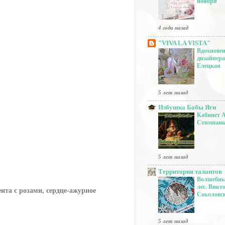
ноября
4 года назад
"VIVA LA VISTA"
Вдохновен
дизайнера
Елецкая
5 лет назад
Избушка Бабы Яги
Кабинет 
Стимпан
5 лет назад
Территория талантов
Волшебны
лес. Викт
нта с розами, сердце-ажурное
Соколовс
5 лет назад