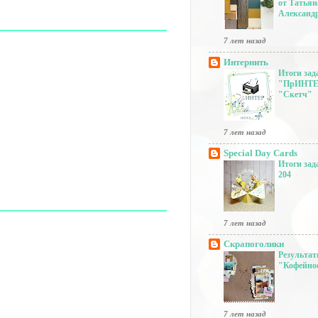
от Татьян
Александ
7 лет назад
Интернить
Итоги за
"ПрИНТЕ
"Скетч"
7 лет назад
Special Day Cards
Итоги зад
204
7 лет назад
Скрапоголики
Результат
"Кофейно
7 лет назад