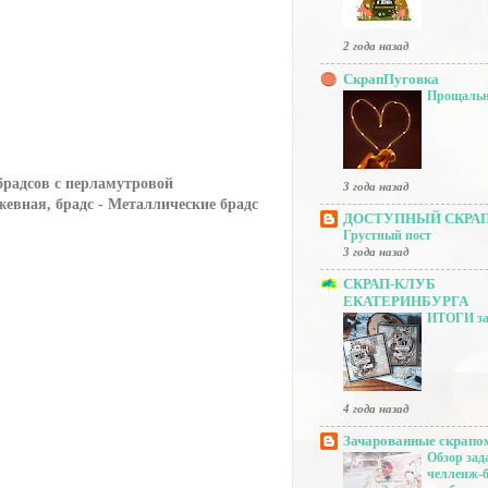
2 года назад
СкрапПуговка
Прощальн
брадсов с перламутровой
3 года назад
евная, брадс - Металлические брадс
ДОСТУПНЫЙ СКРА
Грустный пост
3 года назад
СКРАП-КЛУБ
ЕКАТЕРИНБУРГА
ИТОГИ за
4 года назад
Зачарованные скрапо
Обзор зад
челленж-б