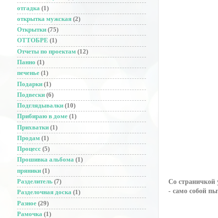
отгадка
(1)
открытка мужская
(2)
Открытки
(75)
ОТТОБРЕ
(1)
Отчеты по проектам
(12)
Панно
(1)
печенье
(1)
Подарки
(1)
Подвески
(6)
Подглядывалки
(10)
Прибираю в доме
(1)
Прихватки
(1)
Продам
(1)
Процесс
(5)
Прошивка альбома
(1)
пряники
(1)
Со страничкой 
Разделитель
(7)
- само собой п
Разделочная доска
(1)
Разное
(29)
Рамочка
(1)