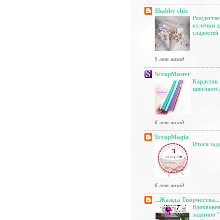
Shabby chic
Рождестве
кулёчки 
сладостей
5 лет назад
ScrapMaster
Кардсток
цветовом 
6 лет назад
ScrapMagia
Итоги зад
6 лет назад
...Жажда Творчества...
Вдохновен
заданию 