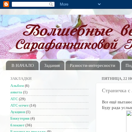
В НАЧАЛО
Задания
Разности-интересности
По
ЗАКЛАДКИ
ПЯТНИЦА, 22 НО
Альбом
(6)
Страничка с
анкета
(1)
АТС
(29)
Все ещё пытаюсь
АТС-отчет
(14)
Буду рада услы
Аукцион
(1)
Бижутерия
(4)
блокнот
(36)
Блокнот на продажу
(9)